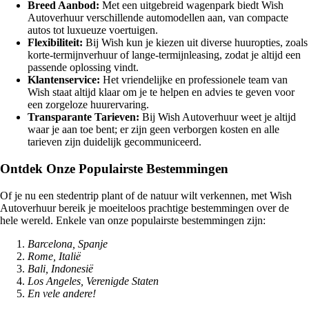
Breed Aanbod:
Met een uitgebreid wagenpark biedt Wish
Autoverhuur verschillende automodellen aan, van compacte
autos tot luxueuze voertuigen.
Flexibiliteit:
Bij Wish kun je kiezen uit diverse huuropties, zoals
korte-termijnverhuur of lange-termijnleasing, zodat je altijd een
passende oplossing vindt.
Klantenservice:
Het vriendelijke en professionele team van
Wish staat altijd klaar om je te helpen en advies te geven voor
een zorgeloze huurervaring.
Transparante Tarieven:
Bij Wish Autoverhuur weet je altijd
waar je aan toe bent; er zijn geen verborgen kosten en alle
tarieven zijn duidelijk gecommuniceerd.
Ontdek Onze Populairste Bestemmingen
Of je nu een stedentrip plant of de natuur wilt verkennen, met Wish
Autoverhuur bereik je moeiteloos prachtige bestemmingen over de
hele wereld. Enkele van onze populairste bestemmingen zijn:
Barcelona, Spanje
Rome, Italië
Bali, Indonesië
Los Angeles, Verenigde Staten
En vele andere!