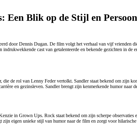
 Een Blik op de Stijl en Persoo
erd door Dennis Dugan. De film volgt het verhaal van vijf vrienden di
en indrukwekkende cast van getalenteerde en bekende gezichten in de ent
die de rol van Lenny Feder vertolkt. Sandler staat bekend om zijn kom
carrière en gezinsleven. Sandler brengt zijn kenmerkende humor naar de
Kenzie in Grown Ups. Rock staat bekend om zijn scherpe observaties en
t zijn eigen unieke stijl van humor naar de film en zorgt voor hilarisc