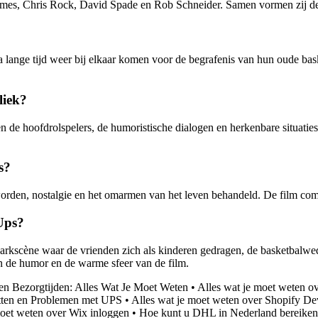
ames, Chris Rock, David Spade en Rob Schneider. Samen vormen zij de
 lange tijd weer bij elkaar komen voor de begrafenis van hun oude bask
liek?
n de hoofdrolspelers, de humoristische dialogen en herkenbare situatie
s?
orden, nostalgie en het omarmen van het leven behandeld. De film co
Ups?
kscène waar de vrienden zich als kinderen gedragen, de basketbalweds
n de humor en de warme sfeer van de film.
 Bezorgtijden: Alles Wat Je Moet Weten
•
Alles wat je moet weten o
etten en Problemen met UPS
•
Alles wat je moet weten over Shopify D
moet weten over Wix inloggen
•
Hoe kunt u DHL in Nederland bereiken