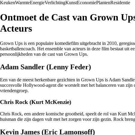
Keuken
Warmte
Energie
Verlichting
Kunst
Economie
Planten
Residentie
Ontmoet de Cast van Grown Ups:
Acteurs
Grown Ups is een populaire komediefilm uitgebracht in 2010, geregisse
basketballencoach. Het ensemble van acteurs in deze film bestaat uit e
persoonlijkheden van de cast van Grown Ups.
Adam Sandler (Lenny Feder)
Een van de meest herkenbare gezichten in Grown Ups is Adam Sandler, 
succesvolle Hollywood-agent die worstelt met het balanceren van zijn 
vriendengroep.
Chris Rock (Kurt McKenzie)
Chris Rock, een andere komische grootheid, speelt de rol van Kurt Mc
huisman die zijn dagen vult met het zorgen voor zijn gezin. Rock breng
Kevin James (Eric Lamonsoff)