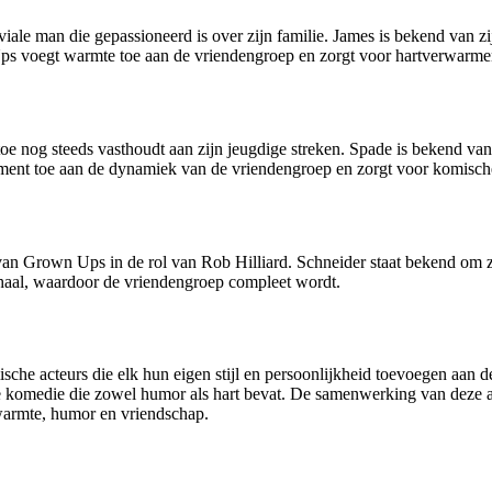
viale man die gepassioneerd is over zijn familie. James is bekend van z
 Ups voegt warmte toe aan de vriendengroep en zorgt voor hartverwarm
toe nog steeds vasthoudt aan zijn jeugdige streken. Spade is bekend van
ent toe aan de dynamiek van de vriendengroep en zorgt voor komische s
 van Grown Ups in de rol van Rob Hilliard. Schneider staat bekend om 
rhaal, waardoor de vriendengroep compleet wordt.
che acteurs die elk hun eigen stijl en persoonlijkheid toevoegen aan 
komedie die zowel humor als hart bevat. De samenwerking van deze ac
armte, humor en vriendschap.