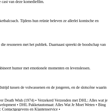
 cast van deze komediefilm.
etbalcoach. Tijdens hun reünie beleven ze allerlei komische en
s die resoneren met het publiek. Daarnaast spreekt de boodschap van
mbineert humor met emotionele momenten en levenslessen.
trijd tussen de volwassenen en de jongeren, en de slotscène waarin
ver Death Wish (1974)
•
Verzekerd Verzenden met DHL: Alles wat je
evelopment
•
DHL Pakketautomaat: Alles Wat Je Moet Weten
•
Bing
: Contactgegevens en Klantenservice
•