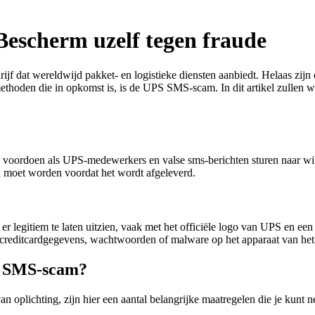
escherm uzelf tegen fraude
jf dat wereldwijd pakket- en logistieke diensten aanbiedt. Helaas zijn 
thoden die in opkomst is, is de UPS SMS-scam. In dit artikel zullen we
voordoen als UPS-medewerkers en valse sms-berichten sturen naar wil
ld moet worden voordat het wordt afgeleverd.
 legitiem te laten uitzien, vaak met het officiële logo van UPS en een 
ls creditcardgegevens, wachtwoorden of malware op het apparaat van het s
PS SMS-scam?
plichting, zijn hier een aantal belangrijke maatregelen die je kunt 