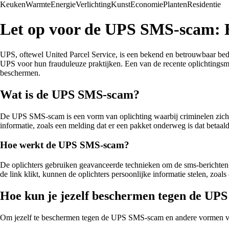
Keuken
Warmte
Energie
Verlichting
Kunst
Economie
Planten
Residentie
Let op voor de UPS SMS-scam: B
UPS, oftewel United Parcel Service, is een bekend en betrouwbaar bedri
UPS voor hun frauduleuze praktijken. Een van de recente oplichtingsme
beschermen.
Wat is de UPS SMS-scam?
De UPS SMS-scam is een vorm van oplichting waarbij criminelen zich 
informatie, zoals een melding dat er een pakket onderweg is dat betaa
Hoe werkt de UPS SMS-scam?
De oplichters gebruiken geavanceerde technieken om de sms-berichten er
de link klikt, kunnen de oplichters persoonlijke informatie stelen, zoa
Hoe kun je jezelf beschermen tegen de U
Om jezelf te beschermen tegen de UPS SMS-scam en andere vormen van o