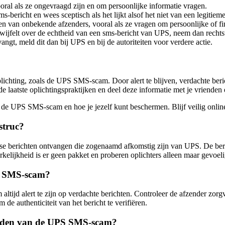
oral als ze ongevraagd zijn en om persoonlijke informatie vragen.
s-bericht en wees sceptisch als het lijkt alsof het niet van een legitiem
en van onbekende afzenders, vooral als ze vragen om persoonlijke of fi
twijfelt over de echtheid van een sms-bericht van UPS, neem dan rechtstr
angt, meld dit dan bij UPS en bij de autoriteiten voor verdere actie.
plichting, zoals de UPS SMS-scam. Door alert te blijven, verdachte ber
laatste oplichtingspraktijken en deel deze informatie met je vrienden en 
in de UPS SMS-scam en hoe je jezelf kunt beschermen. Blijf veilig onlin
struc?
se berichten ontvangen die zogenaamd afkomstig zijn van UPS. De ber
elijkheid is er geen pakket en proberen oplichters alleen maar gevoelig
S SMS-scam?
ltijd alert te zijn op verdachte berichten. Controleer de afzender zor
de authenticiteit van het bericht te verifiëren.
worden van de UPS SMS-scam?