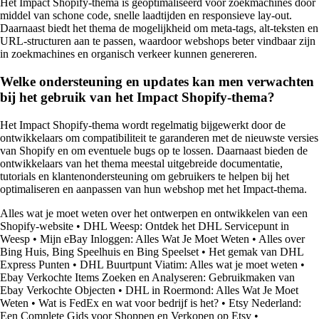
Het Impact Shopify-thema is geoptimaliseerd voor zoekmachines door
middel van schone code, snelle laadtijden en responsieve lay-out.
Daarnaast biedt het thema de mogelijkheid om meta-tags, alt-teksten en
URL-structuren aan te passen, waardoor webshops beter vindbaar zijn
in zoekmachines en organisch verkeer kunnen genereren.
Welke ondersteuning en updates kan men verwachten
bij het gebruik van het Impact Shopify-thema?
Het Impact Shopify-thema wordt regelmatig bijgewerkt door de
ontwikkelaars om compatibiliteit te garanderen met de nieuwste versies
van Shopify en om eventuele bugs op te lossen. Daarnaast bieden de
ontwikkelaars van het thema meestal uitgebreide documentatie,
tutorials en klantenondersteuning om gebruikers te helpen bij het
optimaliseren en aanpassen van hun webshop met het Impact-thema.
Alles wat je moet weten over het ontwerpen en ontwikkelen van een
Shopify-website
•
DHL Weesp: Ontdek het DHL Servicepunt in
Weesp
•
Mijn eBay Inloggen: Alles Wat Je Moet Weten
•
Alles over
Bing Huis, Bing Speelhuis en Bing Speelset
•
Het gemak van DHL
Express Punten
•
DHL Buurtpunt Viatim: Alles wat je moet weten
•
Ebay Verkochte Items Zoeken en Analyseren: Gebruikmaken van
Ebay Verkochte Objecten
•
DHL in Roermond: Alles Wat Je Moet
Weten
•
Wat is FedEx en wat voor bedrijf is het?
•
Etsy Nederland:
Een Complete Gids voor Shoppen en Verkopen op Etsy
•