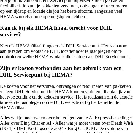
Het gebruik van een DHL Servicepunt bij HEMA biedt gemak en
flexibiliteit. Je kunt je pakketten versturen, ontvangen of retourneren
op een tijdstip en locatie die jou het beste uitkomt, aangezien veel
HEMA winkels ruime openingstijden hebben.
Kan ik bij elk HEMA filiaal terecht voor DHL
services?
Niet elk HEMA filiaal fungeert als DHL Servicepunt. Het is daarom
aan te raden om vooraf de DHL locatiefinder te raadplegen om te
controleren welke HEMA winkels dienst doen als DHL Servicepunt.
Zijn er kosten verbonden aan het gebruik van een
DHL Servicepunt bij HEMA?
De kosten voor het versturen, ontvangen of retourneren van pakketten
via een DHL Servicepunt bij HEMA kunnen variëren afhankelijk van
het type zending en de gekozen service. Het is raadzaam om de actuele
tarieven te raadplegen op de DHL website of bij het betreffende
HEMA filiaal.
Alles wat je moet weten over het volgen van je AliExpress-bestelling
•
Alles over Bing Chat en AI
•
Alles wat je moet weten over Death Wish
(1974)
•
DHL Kortingscode 2024
•
Bing ChatGPT: De evolutie van