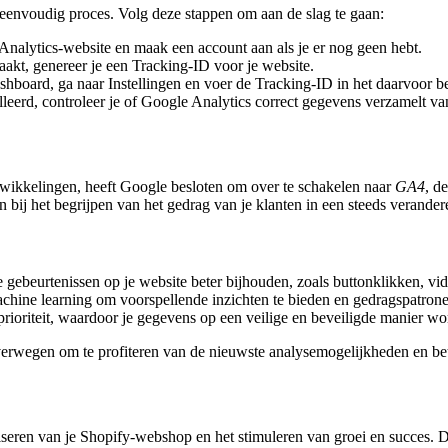
 eenvoudig proces. Volg deze stappen om aan de slag te gaan:
nalytics-website en maak een account aan als je er nog geen hebt.
akt, genereer je een Tracking-ID voor je website.
shboard, ga naar Instellingen en voer de Tracking-ID in het daarvoor b
lleerd, controleer je of Google Analytics correct gegevens verzamelt v
twikkelingen, heeft Google besloten om over te schakelen naar
GA4
, d
bij het begrijpen van het gedrag van je klanten in een steeds verander
gebeurtenissen op je website beter bijhouden, zoals buttonklikken, v
ine learning om voorspellende inzichten te bieden en gedragspatronen 
rioriteit, waardoor je gegevens op een veilige en beveiligde manier w
erwegen om te profiteren van de nieuwste analysemogelijkheden en bete
aliseren van je Shopify-webshop en het stimuleren van groei en succes.