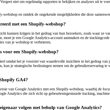
rgeet niet om regelmatig rapporten te bekijken en analyses uit te voere
opify-webshop en ontdek de ongekende mogelijkheden die deze samenw
egreerd met een Shopify-webshop?
icht kunnen krijgen in het gedrag van hun bezoekers, zoals waar ze v
 moet je een Google Analytics-account aanmaken en de trackingcode to
ies van je webshop te verbeteren.
cs voor een Shopify-webshop?
el omdat het je voorziet van waardevolle inzichten in het gedrag van j
n, kun je strategische beslissingen nemen om de gebruikerservaring te
n Shopify GA4?
 versie van Google Analytics met een Shopify-webshop, waarbij de focus
e Analytics die zich richt op gebeurtenisgestuurde tracking, machine 
p eigenaar volgen met behulp van Google Analytics?