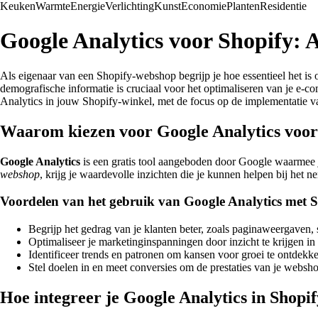
Keuken
Warmte
Energie
Verlichting
Kunst
Economie
Planten
Residentie
Google Analytics voor Shopify: A
Als eigenaar van een Shopify-webshop begrijp je hoe essentieel het is
demografische informatie is cruciaal voor het optimaliseren van je e-co
Analytics in jouw Shopify-winkel, met de focus op de implementatie 
Waarom kiezen voor Google Analytics voor
Google Analytics
is een gratis tool aangeboden door Google waarmee je
webshop
, krijg je waardevolle inzichten die je kunnen helpen bij het 
Voordelen van het gebruik van Google Analytics met S
Begrijp het gedrag van je klanten beter, zoals paginaweergaven,
Optimaliseer je marketinginspanningen door inzicht te krijgen in
Identificeer trends en patronen om kansen voor groei te ontdekk
Stel doelen in en meet conversies om de prestaties van je websho
Hoe integreer je Google Analytics in Shopi