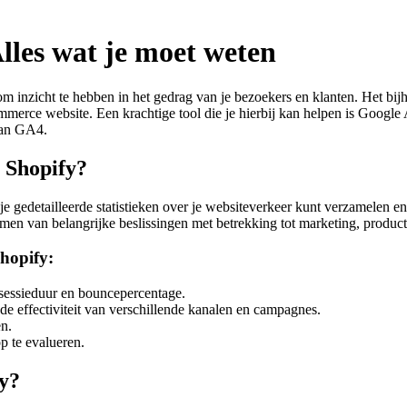
lles wat je moet weten
 om inzicht te hebben in het gedrag van je bezoekers en klanten. Het b
mmerce website. Een krachtige tool die je hierbij kan helpen is Google 
van GA4.
 Shopify?
 gedetailleerde statistieken over je websiteverkeer kunt verzamelen en
nemen van belangrijke beslissingen met betrekking tot marketing, produc
hopify:
 sessieduur en bouncepercentage.
 de effectiviteit van verschillende kanalen en campagnes.
en.
p te evalueren.
fy?