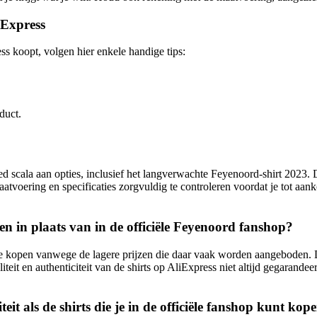
iExpress
ss koopt, volgen hier enkele handige tips:
duct.
d scala aan opties, inclusief het langverwachte Feyenoord-shirt 2023. Do
 maatvoering en specificaties zorgvuldig te controleren voordat je tot a
 in plaats van in de officiële Feyenoord fanshop?
kopen vanwege de lagere prijzen die daar vaak worden aangeboden. Dit 
iteit en authenticiteit van de shirts op AliExpress niet altijd gegarandee
it als de shirts die je in de officiële fanshop kunt kop