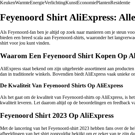
Keuken
Warmte
Energie
Verlichting
Kunst
Economie
Planten
Residentie
Feyenoord Shirt AliExpress: All
Als Feyenoord-fan ben je altijd op zoek naar manieren om je steun voor
bieden een breed scala aan Feyenoord-shirts, waaronder het langverwac
shirt voor jou kunt vinden.
Waarom Een Feyenoord Shirt Kopen Op Al
AliExpress staat bekend om zijn uitgebreide assortiment aan producten t
dan in traditionele winkels. Bovendien biedt AliExpress vaak unieke ont
De Kwaliteit Van Feyenoord Shirts Op AliExpress
Als het gaat om de kwaliteit van Feyenoord-shirts op AliExpress, is he
kwaliteit leveren. Let daarom altijd op de beoordelingen en feedback 
Feyenoord Shirt 2023 Op AliExpress
Met de lancering van het Feyenoord-shirt 2023 hebben fans over de hele
afbeeldingen van het shirt zorgvuldig bekijkt om er zeker van te zijn d