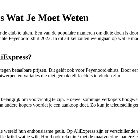
es Wat Je Moet Weten
 de club te uiten. Een van de populaire manieren om dit te doen is doo
hte Feyenoord-shirt 2023. In dit artikel zullen we ingaan op wat je mo
iExpress?
egen betaalbare prijzen. Dit geldt ook voor Feyenoord-shirts. Door een 
werpen en variaties die niet gemakkelijk elders te vinden zijn.
t belangrijk om voorzichtig te zijn. Hoewel sommige verkopers hoogwaar
van andere kopers voordat je een aankoop doet. Zo kun je teleurstellin
 wereld hun enthousiasme geuit. Op AliExpress zijn er verschillende ver
at je krijgt wat je wilt. Houd ook rekening met de maatvoering, aangezi