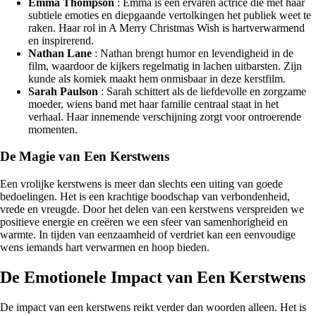
Emma Thompson
: Emma is een ervaren actrice die met haar
subtiele emoties en diepgaande vertolkingen het publiek weet te
raken. Haar rol in A Merry Christmas Wish is hartverwarmend
en inspirerend.
Nathan Lane
: Nathan brengt humor en levendigheid in de
film, waardoor de kijkers regelmatig in lachen uitbarsten. Zijn
kunde als komiek maakt hem onmisbaar in deze kerstfilm.
Sarah Paulson
: Sarah schittert als de liefdevolle en zorgzame
moeder, wiens band met haar familie centraal staat in het
verhaal. Haar innemende verschijning zorgt voor ontroerende
momenten.
De Magie van Een Kerstwens
Een vrolijke kerstwens is meer dan slechts een uiting van goede
bedoelingen. Het is een krachtige boodschap van verbondenheid,
vrede en vreugde. Door het delen van een kerstwens verspreiden we
positieve energie en creëren we een sfeer van samenhorigheid en
warmte. In tijden van eenzaamheid of verdriet kan een eenvoudige
wens iemands hart verwarmen en hoop bieden.
De Emotionele Impact van Een Kerstwens
De impact van een kerstwens reikt verder dan woorden alleen. Het is