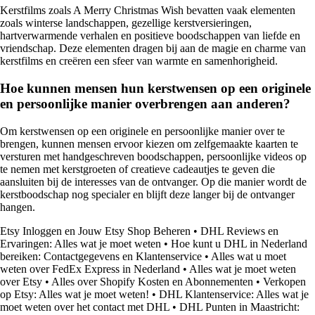
Kerstfilms zoals A Merry Christmas Wish bevatten vaak elementen
zoals winterse landschappen, gezellige kerstversieringen,
hartverwarmende verhalen en positieve boodschappen van liefde en
vriendschap. Deze elementen dragen bij aan de magie en charme van
kerstfilms en creëren een sfeer van warmte en samenhorigheid.
Hoe kunnen mensen hun kerstwensen op een originele
en persoonlijke manier overbrengen aan anderen?
Om kerstwensen op een originele en persoonlijke manier over te
brengen, kunnen mensen ervoor kiezen om zelfgemaakte kaarten te
versturen met handgeschreven boodschappen, persoonlijke videos op
te nemen met kerstgroeten of creatieve cadeautjes te geven die
aansluiten bij de interesses van de ontvanger. Op die manier wordt de
kerstboodschap nog specialer en blijft deze langer bij de ontvanger
hangen.
Etsy Inloggen en Jouw Etsy Shop Beheren
•
DHL Reviews en
Ervaringen: Alles wat je moet weten
•
Hoe kunt u DHL in Nederland
bereiken: Contactgegevens en Klantenservice
•
Alles wat u moet
weten over FedEx Express in Nederland
•
Alles wat je moet weten
over Etsy
•
Alles over Shopify Kosten en Abonnementen
•
Verkopen
op Etsy: Alles wat je moet weten!
•
DHL Klantenservice: Alles wat je
moet weten over het contact met DHL
•
DHL Punten in Maastricht: