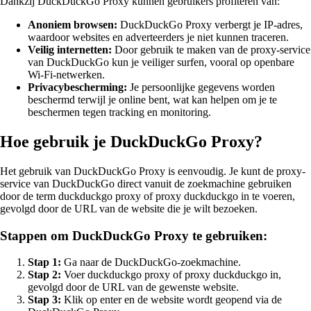
Dankzij DuckDuckGo Proxy kunnen gebruikers profiteren van:
Anoniem browsen:
DuckDuckGo Proxy verbergt je IP-adres,
waardoor websites en adverteerders je niet kunnen traceren.
Veilig internetten:
Door gebruik te maken van de proxy-service
van DuckDuckGo kun je veiliger surfen, vooral op openbare
Wi-Fi-netwerken.
Privacybescherming:
Je persoonlijke gegevens worden
beschermd terwijl je online bent, wat kan helpen om je te
beschermen tegen tracking en monitoring.
Hoe gebruik je DuckDuckGo Proxy?
Het gebruik van DuckDuckGo Proxy is eenvoudig. Je kunt de proxy-
service van DuckDuckGo direct vanuit de zoekmachine gebruiken
door de term duckduckgo proxy of proxy duckduckgo in te voeren,
gevolgd door de URL van de website die je wilt bezoeken.
Stappen om DuckDuckGo Proxy te gebruiken:
Stap 1:
Ga naar de DuckDuckGo-zoekmachine.
Stap 2:
Voer duckduckgo proxy of proxy duckduckgo in,
gevolgd door de URL van de gewenste website.
Stap 3:
Klik op enter en de website wordt geopend via de