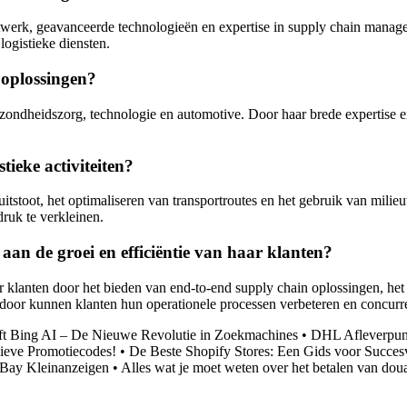
erk, geavanceerde technologieën en expertise in supply chain managem
ogistieke diensten.
 oplossingen?
ezondheidszorg, technologie en automotive. Door haar brede expertise
ieke activiteiten?
toot, het optimaliseren van transportroutes en het gebruik van milieu
ruk te verkleinen.
n de groei en efficiëntie van haar klanten?
r klanten door het bieden van end-to-end supply chain oplossingen, he
rdoor kunnen klanten hun operationele processen verbeteren en concurr
ft Bing AI – De Nieuwe Revolutie in Zoekmachines
•
DHL Afleverpunt
ieve Promotiecodes!
•
De Beste Shopify Stores: Een Gids voor Succes
eBay Kleinanzeigen
•
Alles wat je moet weten over het betalen van do