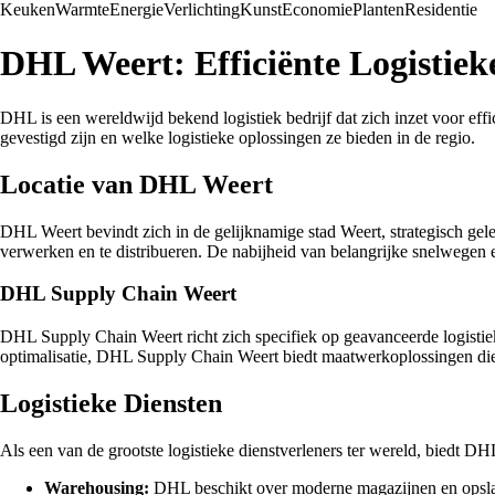
Keuken
Warmte
Energie
Verlichting
Kunst
Economie
Planten
Residentie
DHL Weert: Efficiënte Logistiek
DHL is een wereldwijd bekend logistiek bedrijf dat zich inzet voor ef
gevestigd zijn en welke logistieke oplossingen ze bieden in de regio.
Locatie van DHL Weert
DHL Weert bevindt zich in de gelijknamige stad Weert, strategisch gel
verwerken en te distribueren. De nabijheid van belangrijke snelwegen en 
DHL Supply Chain Weert
DHL Supply Chain Weert richt zich specifiek op geavanceerde logistiek
optimalisatie, DHL Supply Chain Weert biedt maatwerkoplossingen die a
Logistieke Diensten
Als een van de grootste logistieke dienstverleners ter wereld, biedt D
Warehousing:
DHL beschikt over moderne magazijnen en opslagf