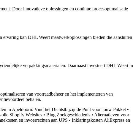
ent. Door innovatieve oplossingen en continue procesoptimalisatie
 en ervaring kan DHL Weert maatwerkoplossingen bieden die aansluiten
vriendelijke verpakkingsmaterialen. Daarnaast investeert DHL Weert in
t optimaliseren van voorraadbeheer en het implementeren van
entievoordeel behalen.
en in Apeldoorn: Vind het Dichtstbijzijnde Punt voor Jouw Pakket
•
volle Shopify Websites
•
Bing Zoekgeschiedenis
•
Alternatieven voor
uanekosten en invoerrechten aan UPS
•
Inklaringskosten AliExpress en