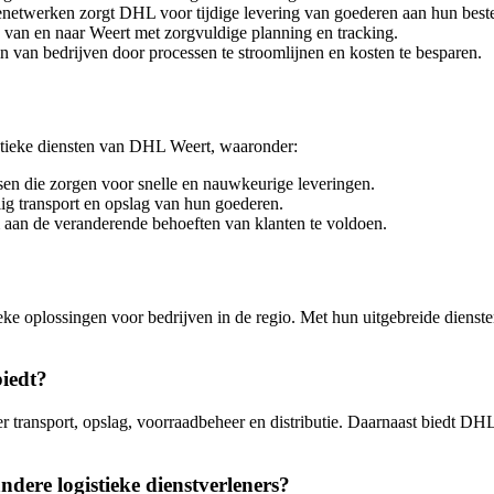
enetwerken zorgt DHL voor tijdige levering van goederen aan hun bes
 van en naar Weert met zorgvuldige planning en tracking.
 van bedrijven door processen te stroomlijnen en kosten te besparen.
istieke diensten van DHL Weert, waaronder:
sen die zorgen voor snelle en nauwkeurige leveringen.
g transport en opslag van hun goederen.
 aan de veranderende behoeften van klanten te voldoen.
oplossingen voor bedrijven in de regio. Met hun uitgebreide diensten
biedt?
r transport, opslag, voorraadbeheer en distributie. Daarnaast biedt DH
ere logistieke dienstverleners?