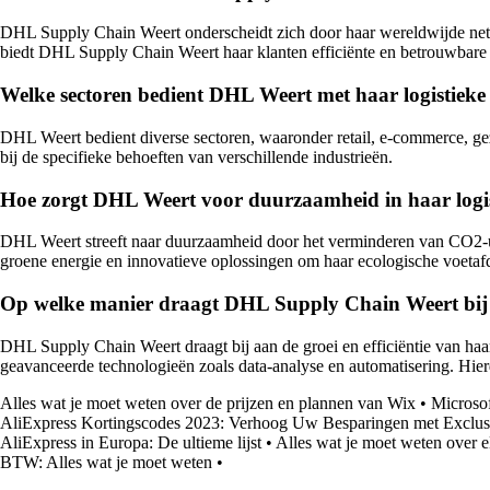
DHL Supply Chain Weert onderscheidt zich door haar wereldwijde netw
biedt DHL Supply Chain Weert haar klanten efficiënte en betrouwbare l
Welke sectoren bedient DHL Weert met haar logistieke
DHL Weert bedient diverse sectoren, waaronder retail, e-commerce, g
bij de specifieke behoeften van verschillende industrieën.
Hoe zorgt DHL Weert voor duurzaamheid in haar logist
DHL Weert streeft naar duurzaamheid door het verminderen van CO2-uits
groene energie en innovatieve oplossingen om haar ecologische voetafd
Op welke manier draagt DHL Supply Chain Weert bij aa
DHL Supply Chain Weert draagt bij aan de groei en efficiëntie van haa
geavanceerde technologieën zoals data-analyse en automatisering. Hie
Alles wat je moet weten over de prijzen en plannen van Wix
•
Microso
AliExpress Kortingscodes 2023: Verhoog Uw Besparingen met Exclus
AliExpress in Europa: De ultieme lijst
•
Alles wat je moet weten over 
BTW: Alles wat je moet weten
•