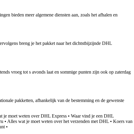
ingen bieden meer algemene diensten aan, zoals het afhalen en
rvolgens breng je het pakket naar het dichtstbijzijnde DHL
nds vroeg tot s avonds laat en sommige punten zijn ook op zaterdag
ationale pakketten, afhankelijk van de bestemming en de gewenste
at je moet weten over DHL Express
•
Waar vind je een DHL
ru
•
Alles wat je moet weten over het verzenden met DHL
•
Koers van
unt
•