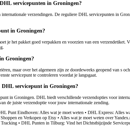
re DHL servicepunten in Groningen?
n internationale verzendingen. De reguliere DHL servicepunten in Gron
punt in Groningen?
t je het pakket goed verpakken en voorzien van een verzendetiket. Ve
g.
 in Groningen?
ëren, maar over het algemeen zijn ze doordeweeks geopend van s ochte
nste servicepunt te controleren voordat je langsgaat.
en DHL servicepunt in Groningen?
epunt in Groningen. DHL biedt verschillende verzendopties voor intern
n van de juiste verzendoptie voor jouw internationale zending.
HL Punt Eindhoven: Alles wat je moet weten
•
DHL Express: Alles w
 Shoppen en Verkopen op Etsy
•
Alles wat je moet weten over Yandex.
 Tracking
•
DHL Punten in Tilburg: Vind het Dichtstbijzijnde Servicep