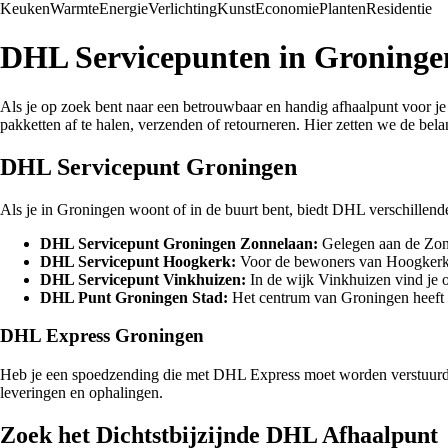
Keuken
Warmte
Energie
Verlichting
Kunst
Economie
Planten
Residentie
DHL Servicepunten in Groningen
Als je op zoek bent naar een betrouwbaar en handig afhaalpunt voor j
pakketten af te halen, verzenden of retourneren. Hier zetten we de bel
DHL Servicepunt Groningen
Als je in Groningen woont of in de buurt bent, biedt DHL verschillende 
DHL Servicepunt Groningen Zonnelaan:
Gelegen aan de Zonne
DHL Servicepunt Hoogkerk:
Voor de bewoners van Hoogkerk i
DHL Servicepunt Vinkhuizen:
In de wijk Vinkhuizen vind je 
DHL Punt Groningen Stad:
Het centrum van Groningen heeft 
DHL Express Groningen
Heb je een spoedzending die met DHL Express moet worden verstuurd? I
leveringen en ophalingen.
Zoek het Dichtstbijzijnde DHL Afhaalpunt