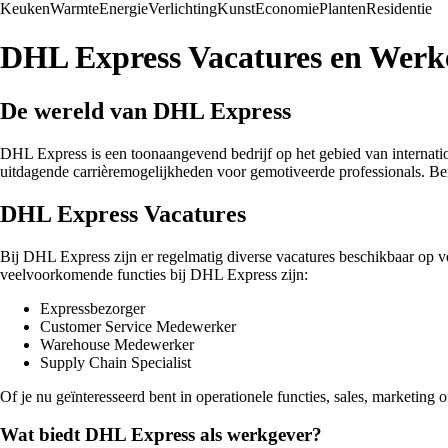
Keuken
Warmte
Energie
Verlichting
Kunst
Economie
Planten
Residentie
DHL Express Vacatures en Werk
De wereld van DHL Express
DHL Express is een toonaangevend bedrijf op het gebied van internati
uitdagende carrièremogelijkheden voor gemotiveerde professionals. Ben 
DHL Express Vacatures
Bij DHL Express zijn er regelmatig diverse vacatures beschikbaar op ve
veelvoorkomende functies bij DHL Express zijn:
Expressbezorger
Customer Service Medewerker
Warehouse Medewerker
Supply Chain Specialist
Of je nu geïnteresseerd bent in operationele functies, sales, marketing
Wat biedt DHL Express als werkgever?