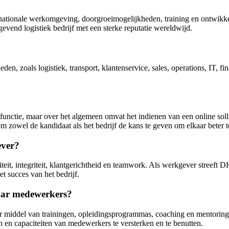
nationale werkomgeving, doorgroeimogelijkheden, training en ontwikke
vend logistiek bedrijf met een sterke reputatie wereldwijd.
n, zoals logistiek, transport, klantenservice, sales, operations, IT, fin
functie, maar over het algemeen omvat het indienen van een online solli
m zowel de kandidaat als het bedrijf de kans te geven om elkaar beter t
ever?
eit, integriteit, klantgerichtheid en teamwork. Als werkgever streeft
 succes van het bedrijf.
haar medewerkers?
middel van trainingen, opleidingsprogrammas, coaching en mentoring, 
 en capaciteiten van medewerkers te versterken en te benutten.