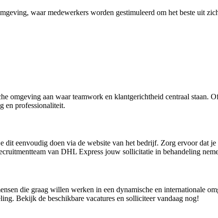
geving, waar medewerkers worden gestimuleerd om het beste uit zichz
che omgeving aan waar teamwork en klantgerichtheid centraal staan. Of
en professionaliteit.
 dit eenvoudig doen via de website van het bedrijf. Zorg ervoor dat je 
 recruitmentteam van DHL Express jouw sollicitatie in behandeling nem
sen die graag willen werken in een dynamische en internationale omgevi
ing. Bekijk de beschikbare vacatures en solliciteer vandaag nog!