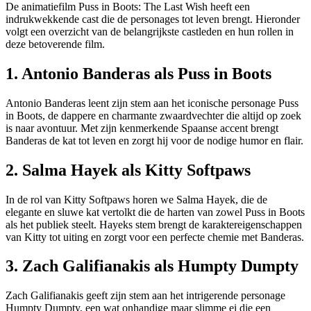
De animatiefilm Puss in Boots: The Last Wish heeft een
indrukwekkende cast die de personages tot leven brengt. Hieronder
volgt een overzicht van de belangrijkste castleden en hun rollen in
deze betoverende film.
1. Antonio Banderas als Puss in Boots
Antonio Banderas leent zijn stem aan het iconische personage Puss
in Boots, de dappere en charmante zwaardvechter die altijd op zoek
is naar avontuur. Met zijn kenmerkende Spaanse accent brengt
Banderas de kat tot leven en zorgt hij voor de nodige humor en flair.
2. Salma Hayek als Kitty Softpaws
In de rol van Kitty Softpaws horen we Salma Hayek, die de
elegante en sluwe kat vertolkt die de harten van zowel Puss in Boots
als het publiek steelt. Hayeks stem brengt de karaktereigenschappen
van Kitty tot uiting en zorgt voor een perfecte chemie met Banderas.
3. Zach Galifianakis als Humpty Dumpty
Zach Galifianakis geeft zijn stem aan het intrigerende personage
Humpty Dumpty, een wat onhandige maar slimme ei die een