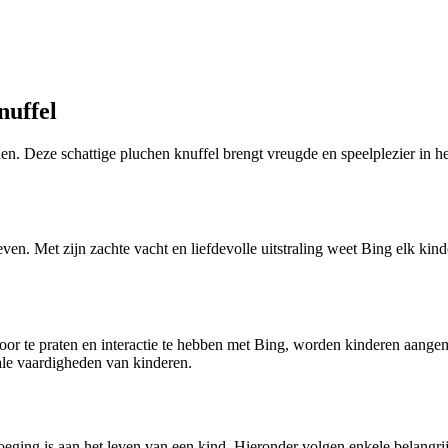
nuffel
jden. Deze schattige pluchen knuffel brengt vreugde en speelplezier in 
even. Met zijn zachte vacht en liefdevolle uitstraling weet Bing elk kind
Door te praten en interactie te hebben met Bing, worden kinderen aange
ale vaardigheden van kinderen.
eging is aan het leven van een kind. Hieronder volgen enkele belangri