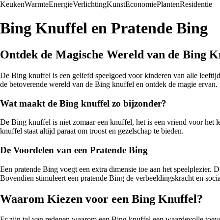
Keuken
Warmte
Energie
Verlichting
Kunst
Economie
Planten
Residentie
Bing Knuffel en Pratende Bing
Ontdek de Magische Wereld van de Bing K
De Bing knuffel is een geliefd speelgoed voor kinderen van alle leefti
de betoverende wereld van de Bing knuffel en ontdek de magie ervan.
Wat maakt de Bing knuffel zo bijzonder?
De Bing knuffel is niet zomaar een knuffel, het is een vriend voor het l
knuffel staat altijd paraat om troost en gezelschap te bieden.
De Voordelen van een Pratende Bing
Een pratende Bing voegt een extra dimensie toe aan het speelplezier. 
Bovendien stimuleert een pratende Bing de verbeeldingskracht en soci
Waarom Kiezen voor een Bing Knuffel?
Er zijn tal van redenen waarom een Bing knuffel een waardevolle toevo