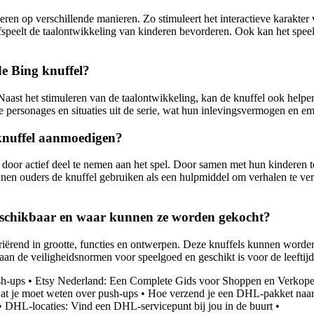
en op verschillende manieren. Zo stimuleert het interactieve karakter v
afspeelt de taalontwikkeling van kinderen bevorderen. Ook kan het spee
de Bing knuffel?
Naast het stimuleren van de taalontwikkeling, kan de knuffel ook helpe
 personages en situaties uit de serie, wat hun inlevingsvermogen en emo
knuffel aanmoedigen?
or actief deel te nemen aan het spel. Door samen met hun kinderen te 
en ouders de knuffel gebruiken als een hulpmiddel om verhalen te verte
 beschikbaar en waar kunnen ze worden gekocht?
ariërend in grootte, functies en ontwerpen. Deze knuffels kunnen worden
aan de veiligheidsnormen voor speelgoed en geschikt is voor de leeftijd
sh-ups
•
Etsy Nederland: Een Complete Gids voor Shoppen en Verkope
at je moet weten over push-ups
•
Hoe verzend je een DHL-pakket naar 
•
DHL-locaties: Vind een DHL-servicepunt bij jou in de buurt
•