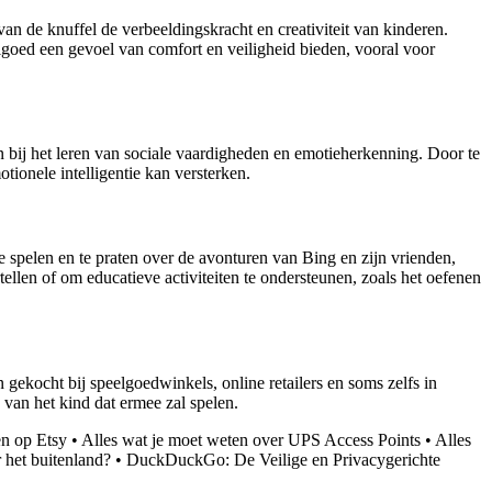
an de knuffel de verbeeldingskracht en creativiteit van kinderen.
lgoed een gevoel van comfort en veiligheid bieden, vooral voor
n bij het leren van sociale vaardigheden en emotieherkenning. Door te
tionele intelligentie kan versterken.
spelen en te praten over de avonturen van Bing en zijn vrienden,
llen of om educatieve activiteiten te ondersteunen, zoals het oefenen
 gekocht bij speelgoedwinkels, online retailers en soms zelfs in
 van het kind dat ermee zal spelen.
n op Etsy
•
Alles wat je moet weten over UPS Access Points
•
Alles
het buitenland?
•
DuckDuckGo: De Veilige en Privacygerichte