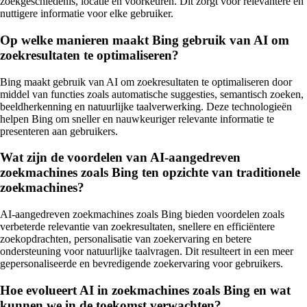
zoekgeschiedenis, locatie en voorkeuren. Dit zorgt voor relevantere en
nuttigere informatie voor elke gebruiker.
Op welke manieren maakt Bing gebruik van AI om
zoekresultaten te optimaliseren?
Bing maakt gebruik van AI om zoekresultaten te optimaliseren door
middel van functies zoals automatische suggesties, semantisch zoeken,
beeldherkenning en natuurlijke taalverwerking. Deze technologieën
helpen Bing om sneller en nauwkeuriger relevante informatie te
presenteren aan gebruikers.
Wat zijn de voordelen van AI-aangedreven
zoekmachines zoals Bing ten opzichte van traditionele
zoekmachines?
AI-aangedreven zoekmachines zoals Bing bieden voordelen zoals
verbeterde relevantie van zoekresultaten, snellere en efficiëntere
zoekopdrachten, personalisatie van zoekervaring en betere
ondersteuning voor natuurlijke taalvragen. Dit resulteert in een meer
gepersonaliseerde en bevredigende zoekervaring voor gebruikers.
Hoe evolueert AI in zoekmachines zoals Bing en wat
kunnen we in de toekomst verwachten?