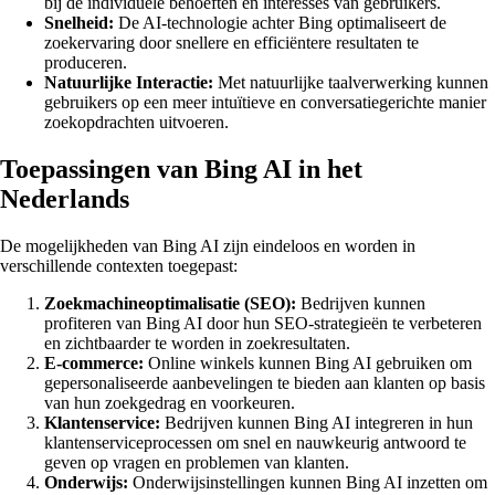
bij de individuele behoeften en interesses van gebruikers.
Snelheid:
De AI-technologie achter Bing optimaliseert de
zoekervaring door snellere en efficiëntere resultaten te
produceren.
Natuurlijke Interactie:
Met natuurlijke taalverwerking kunnen
gebruikers op een meer intuïtieve en conversatiegerichte manier
zoekopdrachten uitvoeren.
Toepassingen van Bing AI in het
Nederlands
De mogelijkheden van Bing AI zijn eindeloos en worden in
verschillende contexten toegepast:
Zoekmachineoptimalisatie (SEO):
Bedrijven kunnen
profiteren van Bing AI door hun SEO-strategieën te verbeteren
en zichtbaarder te worden in zoekresultaten.
E-commerce:
Online winkels kunnen Bing AI gebruiken om
gepersonaliseerde aanbevelingen te bieden aan klanten op basis
van hun zoekgedrag en voorkeuren.
Klantenservice:
Bedrijven kunnen Bing AI integreren in hun
klantenserviceprocessen om snel en nauwkeurig antwoord te
geven op vragen en problemen van klanten.
Onderwijs:
Onderwijsinstellingen kunnen Bing AI inzetten om