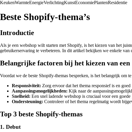
Keuken
Warmte
Energie
Verlichting
Kunst
Economie
Planten
Residentie
Beste Shopify-thema’s
Introductie
Als je een webshop wilt starten met Shopify, is het kiezen van het jui
gebruikerservaring te verbeteren. In dit artikel bekijken we enkele van
Belangrijke factoren bij het kiezen van ee
Voordat we de beste Shopify-themas bespreken, is het belangrijk om te 
Responsiviteit:
Zorg ervoor dat het thema responsief is en goed 
Aanpassingsmogelijkheden:
Kijk naar de aanpassingsmogelijkhe
Snelheid:
Een snel ladende webshop is cruciaal voor een goede
Ondersteuning:
Controleer of het thema regelmatig wordt bijge
Top 3 beste Shopify-themas
1. Debut