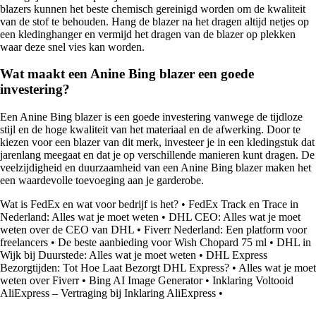
blazers kunnen het beste chemisch gereinigd worden om de kwaliteit
van de stof te behouden. Hang de blazer na het dragen altijd netjes op
een kledinghanger en vermijd het dragen van de blazer op plekken
waar deze snel vies kan worden.
Wat maakt een Anine Bing blazer een goede
investering?
Een Anine Bing blazer is een goede investering vanwege de tijdloze
stijl en de hoge kwaliteit van het materiaal en de afwerking. Door te
kiezen voor een blazer van dit merk, investeer je in een kledingstuk dat
jarenlang meegaat en dat je op verschillende manieren kunt dragen. De
veelzijdigheid en duurzaamheid van een Anine Bing blazer maken het
een waardevolle toevoeging aan je garderobe.
Wat is FedEx en wat voor bedrijf is het?
•
FedEx Track en Trace in
Nederland: Alles wat je moet weten
•
DHL CEO: Alles wat je moet
weten over de CEO van DHL
•
Fiverr Nederland: Een platform voor
freelancers
•
De beste aanbieding voor Wish Chopard 75 ml
•
DHL in
Wijk bij Duurstede: Alles wat je moet weten
•
DHL Express
Bezorgtijden: Tot Hoe Laat Bezorgt DHL Express?
•
Alles wat je moet
weten over Fiverr
•
Bing AI Image Generator
•
Inklaring Voltooid
AliExpress – Vertraging bij Inklaring AliExpress
•