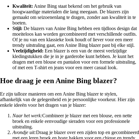
Kwaliteit:
Anine Bing staat bekend om het gebruik van
hoogwaardige materialen die lang meegaan. De blazers zijn
gemaakt om seizoenenlang te dragen, zonder aan kwaliteit in te
boeten.
Stijl:
De blazers van Anine Bing hebben een tijdloos design dat
moeiteloos kan worden gecombineerd met verschillende outfits.
Of je nu van een klassieke look houdt of liever voor een meer
trendy uitstraling gaat, een Anine Bing blazer past bij elke stijl.
Veelzijdigheid:
Een blazer is een van de meest veelzijdige
kledingstukken die je in je garderobe kunt hebben. Je kunt het
dragen met een blouse en pantalon voor een formele uitstraling,
of met een T-shirt en jeans voor een meer casual look.
Hoe draag je een Anine Bing blazer?
Er zijn talloze manieren om een Anine Bing blazer te stylen,
afhankelijk van de gelegenheid en je persoonlijke voorkeur. Hier zijn
enkele ideeën voor het dragen van je blazer:
Naar het werk:
Combineer je blazer met een blouse, een nette
broek en enkele eenvoudige sieraden voor een professionele
uitstraling.
Avondje uit:
Draag je blazer over een zijden top en gecombineerd
met een leren broek en hoge hakken voor een chique en trendy