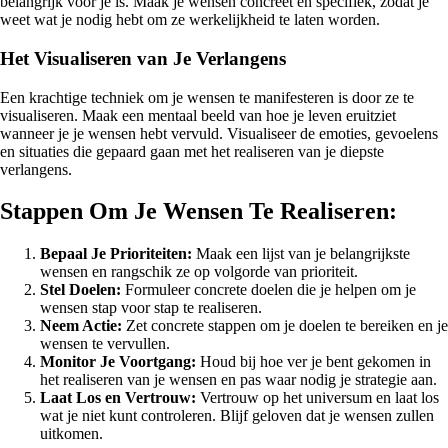
belangrijk voor je is. Maak je wensen concreet en specifiek, zodat je
weet wat je nodig hebt om ze werkelijkheid te laten worden.
Het Visualiseren van Je Verlangens
Een krachtige techniek om je wensen te manifesteren is door ze te
visualiseren. Maak een mentaal beeld van hoe je leven eruitziet
wanneer je je wensen hebt vervuld. Visualiseer de emoties, gevoelens
en situaties die gepaard gaan met het realiseren van je diepste
verlangens.
Stappen Om Je Wensen Te Realiseren:
Bepaal Je Prioriteiten:
Maak een lijst van je belangrijkste
wensen en rangschik ze op volgorde van prioriteit.
Stel Doelen:
Formuleer concrete doelen die je helpen om je
wensen stap voor stap te realiseren.
Neem Actie:
Zet concrete stappen om je doelen te bereiken en je
wensen te vervullen.
Monitor Je Voortgang:
Houd bij hoe ver je bent gekomen in
het realiseren van je wensen en pas waar nodig je strategie aan.
Laat Los en Vertrouw:
Vertrouw op het universum en laat los
wat je niet kunt controleren. Blijf geloven dat je wensen zullen
uitkomen.