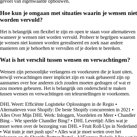
gevoel van eigenwaarde opbouwen.
Hoe kun je omgaan met situaties waarin je wensen niet
worden vervuld?
Het is belangrijk om flexibel te zijn en open te staan voor alternatieven
wanneer je wensen niet worden vervuld. Probeer te begrijpen waarom
je wensen niet kunnen worden gerealiseerd en zoek naar andere
manieren om je behoeften te vervullen of je doelen te bereiken.
Wat is het verschil tussen wensen en verwachtingen?
Wensen zijn persoonlijke verlangens en voorkeuren die je kunt uiten,
terwijl verwachtingen meer impliciet zijn en vaak gebaseerd zijn op
aannames over hoe anderen zich zouden moeten gedragen of wat er
zou moeten gebeuren. Het is belangrijk om onderscheid te maken
tussen wensen en verwachtingen om teleurstellingen te voorkomen.
DHL Weert: Efficiënte Logistieke Oplossingen in de Regio
•
Alternatieven voor Shopify: De beste Shopify concurrenten in 2021
•
Alles Over Mijn DHL Werk: Inloggen, Voordelen en Meer
•
Chandler
Bing – Wie speelde Chandler Bing?
•
DHL Levertijd: Alles wat je
moet weten over de bezorging van DHL
•
Fruit Roll-Ups in Nederland
•
Wat train je met push ups?
•
Alles wat je moet weten over het