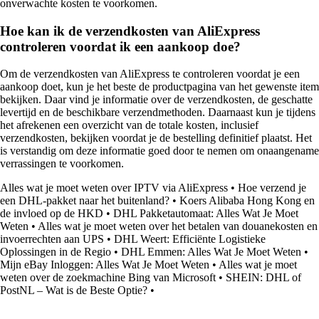
onverwachte kosten te voorkomen.
Hoe kan ik de verzendkosten van AliExpress
controleren voordat ik een aankoop doe?
Om de verzendkosten van AliExpress te controleren voordat je een
aankoop doet, kun je het beste de productpagina van het gewenste item
bekijken. Daar vind je informatie over de verzendkosten, de geschatte
levertijd en de beschikbare verzendmethoden. Daarnaast kun je tijdens
het afrekenen een overzicht van de totale kosten, inclusief
verzendkosten, bekijken voordat je de bestelling definitief plaatst. Het
is verstandig om deze informatie goed door te nemen om onaangename
verrassingen te voorkomen.
Alles wat je moet weten over IPTV via AliExpress
•
Hoe verzend je
een DHL-pakket naar het buitenland?
•
Koers Alibaba Hong Kong en
de invloed op de HKD
•
DHL Pakketautomaat: Alles Wat Je Moet
Weten
•
Alles wat je moet weten over het betalen van douanekosten en
invoerrechten aan UPS
•
DHL Weert: Efficiënte Logistieke
Oplossingen in de Regio
•
DHL Emmen: Alles Wat Je Moet Weten
•
Mijn eBay Inloggen: Alles Wat Je Moet Weten
•
Alles wat je moet
weten over de zoekmachine Bing van Microsoft
•
SHEIN: DHL of
PostNL – Wat is de Beste Optie?
•