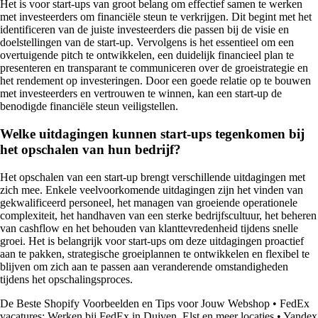
Het is voor start-ups van groot belang om effectief samen te werken
met investeerders om financiële steun te verkrijgen. Dit begint met het
identificeren van de juiste investeerders die passen bij de visie en
doelstellingen van de start-up. Vervolgens is het essentieel om een
overtuigende pitch te ontwikkelen, een duidelijk financieel plan te
presenteren en transparant te communiceren over de groeistrategie en
het rendement op investeringen. Door een goede relatie op te bouwen
met investeerders en vertrouwen te winnen, kan een start-up de
benodigde financiële steun veiligstellen.
Welke uitdagingen kunnen start-ups tegenkomen bij
het opschalen van hun bedrijf?
Het opschalen van een start-up brengt verschillende uitdagingen met
zich mee. Enkele veelvoorkomende uitdagingen zijn het vinden van
gekwalificeerd personeel, het managen van groeiende operationele
complexiteit, het handhaven van een sterke bedrijfscultuur, het beheren
van cashflow en het behouden van klanttevredenheid tijdens snelle
groei. Het is belangrijk voor start-ups om deze uitdagingen proactief
aan te pakken, strategische groeiplannen te ontwikkelen en flexibel te
blijven om zich aan te passen aan veranderende omstandigheden
tijdens het opschalingsproces.
De Beste Shopify Voorbeelden en Tips voor Jouw Webshop
•
FedEx
vacatures: Werken bij FedEx in Duiven, Elst en meer locaties
•
Yandex