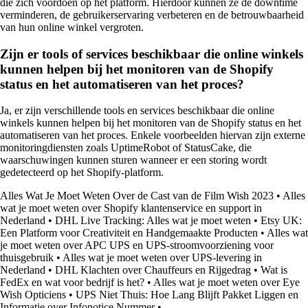
die zich voordoen op het platform. Hierdoor kunnen ze de downtime
verminderen, de gebruikerservaring verbeteren en de betrouwbaarheid
van hun online winkel vergroten.
Zijn er tools of services beschikbaar die online winkels
kunnen helpen bij het monitoren van de Shopify
status en het automatiseren van het proces?
Ja, er zijn verschillende tools en services beschikbaar die online
winkels kunnen helpen bij het monitoren van de Shopify status en het
automatiseren van het proces. Enkele voorbeelden hiervan zijn externe
monitoringdiensten zoals UptimeRobot of StatusCake, die
waarschuwingen kunnen sturen wanneer er een storing wordt
gedetecteerd op het Shopify-platform.
Alles Wat Je Moet Weten Over de Cast van de Film Wish 2023
•
Alles
wat je moet weten over Shopify klantenservice en support in
Nederland
•
DHL Live Tracking: Alles wat je moet weten
•
Etsy UK:
Een Platform voor Creativiteit en Handgemaakte Producten
•
Alles wat
je moet weten over APC UPS en UPS-stroomvoorziening voor
thuisgebruik
•
Alles wat je moet weten over UPS-levering in
Nederland
•
DHL Klachten over Chauffeurs en Rijgedrag
•
Wat is
FedEx en wat voor bedrijf is het?
•
Alles wat je moet weten over Eye
Wish Opticiens
•
UPS Niet Thuis: Hoe Lang Blijft Pakket Liggen en
Informatie over Infonotice Nummer
•