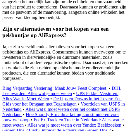
aangezien het moeilijk kan zijn om de echtheid en duurzaamheid
van het product te controleren. Daarnaast kunnen er problemen zijn
met de pasvorm of de maatvoering, aangezien online winkelen het
passen van kleding bemoeilijkt.
Zijn er alternatieven voor het kopen van een
pelsbontjas op AliExpress?
Ja, er zijn verschillende alternatieven voor het kopen van een
pelsbontjas op AliExpress. Consumenten kunnen overwegen om te
investeren in diervriendelijke en duurzame materialen, zoals
imitatiebont of andere veganistische opties. Daarnaast zijn er merken
en winkels die zich richten op ethische mode en diervriendelijke
producten, die een alternatief kunnen bieden voor traditionele
bontjassen.
Bing Verjaardag Versiering: Maak Jouw Feest Compleet!
•
DHL
Leeuwarden: Alles wat je moet weten
•
UPS Pakket Versturen:
Alles Wat Je Moet Weten
•
De Ups en Downs in het Leven: Een
Gids voor het Omgaan met Tegenslagen
•
Voordelen van USPS in
Nederland
•
Alles wat u moet weten over het contact met USPS
Nederland
•
Hoe Shopify E-mailmarketing kan stimuleren voor
jouw webshop
•
FedEx Track en Trace in Nederland: Alles wat je
moet weten
•
Alles wat je moet weten over Yandex Beeldzoeken
•
Grown Ups 2 Cast: Ontmoet de Acteurs van Grown Ups 2
•