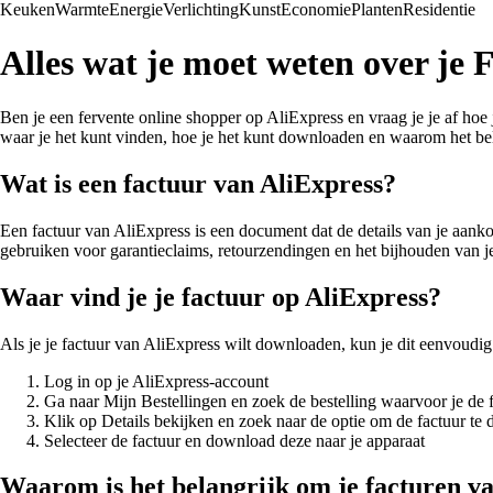
Keuken
Warmte
Energie
Verlichting
Kunst
Economie
Planten
Residentie
Alles wat je moet weten over je 
Ben je een fervente online shopper op AliExpress en vraag je je af hoe j
waar je het kunt vinden, hoe je het kunt downloaden en waarom het bel
Wat is een factuur van AliExpress?
Een factuur van AliExpress is een document dat de details van je aankoo
gebruiken voor garantieclaims, retourzendingen en het bijhouden van j
Waar vind je je factuur op AliExpress?
Als je je factuur van AliExpress wilt downloaden, kun je dit eenvoudi
Log in op je AliExpress-account
Ga naar Mijn Bestellingen en zoek de bestelling waarvoor je de
Klik op Details bekijken en zoek naar de optie om de factuur t
Selecteer de factuur en download deze naar je apparaat
Waarom is het belangrijk om je facturen v