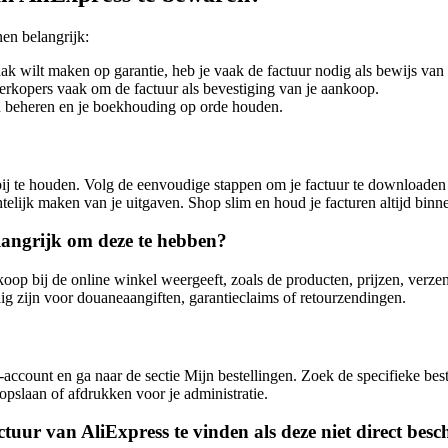
en belangrijk:
aak wilt maken op garantie, heb je vaak de factuur nodig als bewijs va
verkopers vaak om de factuur als bevestiging van je aankoop.
en beheren en je boekhouding op orde houden.
ij te houden. Volg de eenvoudige stappen om je factuur te downloaden 
htelijk maken van je uitgaven. Shop slim en houd je facturen altijd bin
langrijk om deze te hebben?
oop bij de online winkel weergeeft, zoals de producten, prijzen, verzen
ig zijn voor douaneaangiften, garantieclaims of retourzendingen.
account en ga naar de sectie Mijn bestellingen. Zoek de specifieke bes
opslaan of afdrukken voor je administratie.
ctuur van AliExpress te vinden als deze niet direct besc