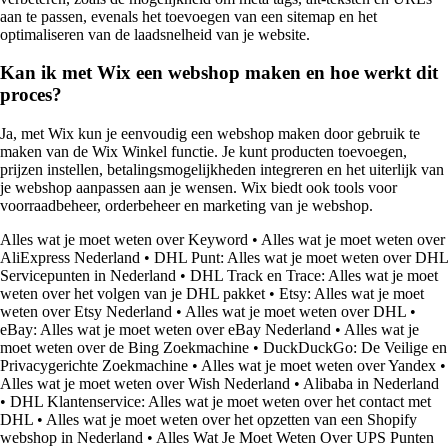
aan te passen, evenals het toevoegen van een sitemap en het
optimaliseren van de laadsnelheid van je website.
Kan ik met Wix een webshop maken en hoe werkt dit
proces?
Ja, met Wix kun je eenvoudig een webshop maken door gebruik te
maken van de Wix Winkel functie. Je kunt producten toevoegen,
prijzen instellen, betalingsmogelijkheden integreren en het uiterlijk van
je webshop aanpassen aan je wensen. Wix biedt ook tools voor
voorraadbeheer, orderbeheer en marketing van je webshop.
Alles wat je moet weten over Keyword
•
Alles wat je moet weten over
AliExpress Nederland
•
DHL Punt: Alles wat je moet weten over DHL
Servicepunten in Nederland
•
DHL Track en Trace: Alles wat je moet
weten over het volgen van je DHL pakket
•
Etsy: Alles wat je moet
weten over Etsy Nederland
•
Alles wat je moet weten over DHL
•
eBay: Alles wat je moet weten over eBay Nederland
•
Alles wat je
moet weten over de Bing Zoekmachine
•
DuckDuckGo: De Veilige en
Privacygerichte Zoekmachine
•
Alles wat je moet weten over Yandex
•
Alles wat je moet weten over Wish Nederland
•
Alibaba in Nederland
•
DHL Klantenservice: Alles wat je moet weten over het contact met
DHL
•
Alles wat je moet weten over het opzetten van een Shopify
webshop in Nederland
•
Alles Wat Je Moet Weten Over UPS Punten