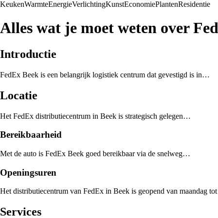
Keuken
Warmte
Energie
Verlichting
Kunst
Economie
Planten
Residentie
Alles wat je moet weten over Fe
Introductie
FedEx Beek is een belangrijk logistiek centrum dat gevestigd is in…
Locatie
Het FedEx distributiecentrum in Beek is strategisch gelegen…
Bereikbaarheid
Met de auto is FedEx Beek goed bereikbaar via de snelweg…
Openingsuren
Het distributiecentrum van FedEx in Beek is geopend van maandag tot
Services