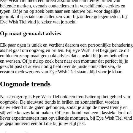
Eye Wish Tiel biedt een breed assortiment aan trendy brillen van
bekende merken, evenals contactlenzen in verschillende sterktes en
typen. Of je nu op zoek bent naar een nieuwe bril voor dagelijks
gebruik of speciale contactlenzen voor bijzondere gelegenheden, bij
Eye Wish Tiel vind je zeker wat je zoekt.
Op maat gemaakt advies
Elk paar ogen is uniek en verdient daarom een persoonlijke benadering
als het gaat om oogzorg en brillen. Bij Eye Wish Tiel begrijpen ze dit
en bieden ze op maat gemaakt advies dat aansluit bij jouw behoeften
en wensen. Of je nu op zoek bent naar een montuur dat perfect bij je
gezicht past of advies nodig hebt over de juiste contactlenzen, de
ervaren medewerkers van Eye Wish Tiel staan altijd voor je klaar.
Oogmode trends
Naast oogzorg is Eye Wish Tiel ook een trendsetter op het gebied van
oogmode. De nieuwste trends in brillen en zonnebrillen worden
nauwlettend in de gaten gehouden, zodat je altijd de meest trendy en
stijlvolle keuzes kunt maken. Of je nu houdt van een klassieke look of
liever experimenteert met opvallende monturen, bij Eye Wish Tiel vind
je gegarandeerd een bril die bij jouw stijl past.