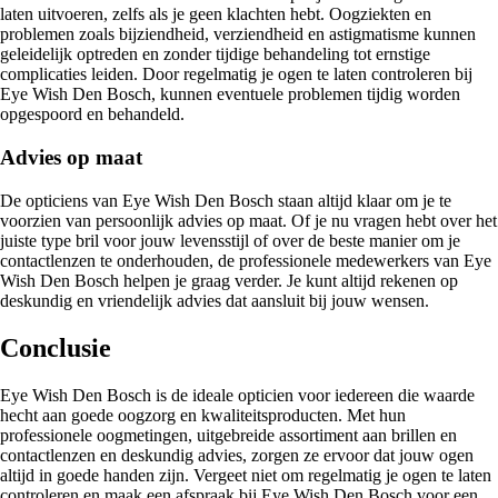
laten uitvoeren, zelfs als je geen klachten hebt. Oogziekten en
problemen zoals bijziendheid, verziendheid en astigmatisme kunnen
geleidelijk optreden en zonder tijdige behandeling tot ernstige
complicaties leiden. Door regelmatig je ogen te laten controleren bij
Eye Wish Den Bosch, kunnen eventuele problemen tijdig worden
opgespoord en behandeld.
Advies op maat
De opticiens van Eye Wish Den Bosch staan altijd klaar om je te
voorzien van persoonlijk advies op maat. Of je nu vragen hebt over het
juiste type bril voor jouw levensstijl of over de beste manier om je
contactlenzen te onderhouden, de professionele medewerkers van Eye
Wish Den Bosch helpen je graag verder. Je kunt altijd rekenen op
deskundig en vriendelijk advies dat aansluit bij jouw wensen.
Conclusie
Eye Wish Den Bosch is de ideale opticien voor iedereen die waarde
hecht aan goede oogzorg en kwaliteitsproducten. Met hun
professionele oogmetingen, uitgebreide assortiment aan brillen en
contactlenzen en deskundig advies, zorgen ze ervoor dat jouw ogen
altijd in goede handen zijn. Vergeet niet om regelmatig je ogen te laten
controleren en maak een afspraak bij Eye Wish Den Bosch voor een