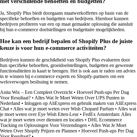
met verschillende behoeften en budgetten?
Ja, Shopify Plus biedt doorgaans maatwerkoffertes op basis van de
specifieke behoeften en budgetten van bedrijven. Hierdoor kunnen
bedrijven profiteren van een op maat gemaakte oplossing die aansluit
bij hun e-commerce doelstellingen en budgettaire mogelijkheden.
Hoe kan een bedrijf bepalen of Shopify Plus de juiste
keuze is voor hun e-commerce activiteiten?
Bedrijven kunnen de geschiktheid van Shopify Plus evalueren door
hun specifieke behoeften, groeidoelstellingen, budgetten en gewenste
functionaliteiten in kaart te brengen. Het is ook aan te raden om advies
in te winnen bij e-commerce experts en Shopify-partners om een
weloverwogen beslissing te nemen.
Anita Wix – Een Compleet Overzicht
•
Hoeveel Push-ups Per Dag
Voor Resultaat?
•
Alles Wat Je Moet Weten Over UPS Punten in
Nederland
•
Inloggen op AliExpress en gebruik maken van AliExpress
Chat
•
Alles wat je moet weten over Wish Chopard Parfum
•
Alles wat
je moet weten over Eye Wish Etten-Leur
•
FedEx Amsterdam: Alles
wat je moet weten over diensten en locaties
•
DHL Ecommerce
Tracking en Oplossingen Voor Verzendingen
•
Alles Wat Je Moet
Weten Over Shopify Prijzen en Plannen
•
Hoeveel Push-ups Per Dag
Voor Resultaat?
•