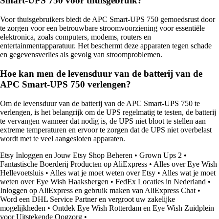
Smart-UPS 750 voor thuisgebruik?
Voor thuisgebruikers biedt de APC Smart-UPS 750 gemoedsrust door
te zorgen voor een betrouwbare stroomvoorziening voor essentiële
elektronica, zoals computers, modems, routers en
entertainmentapparatuur. Het beschermt deze apparaten tegen schade
en gegevensverlies als gevolg van stroomproblemen.
Hoe kan men de levensduur van de batterij van de
APC Smart-UPS 750 verlengen?
Om de levensduur van de batterij van de APC Smart-UPS 750 te
verlengen, is het belangrijk om de UPS regelmatig te testen, de batterij
te vervangen wanneer dat nodig is, de UPS niet bloot te stellen aan
extreme temperaturen en ervoor te zorgen dat de UPS niet overbelast
wordt met te veel aangesloten apparaten.
Etsy Inloggen en Jouw Etsy Shop Beheren
•
Grown Ups 2
•
Fantastische Boerderij Producten op AliExpress
•
Alles over Eye Wish
Hellevoetsluis
•
Alles wat je moet weten over Etsy
•
Alles wat je moet
weten over Eye Wish Haaksbergen
•
FedEx Locaties in Nederland
•
Inloggen op AliExpress en gebruik maken van AliExpress Chat
•
Word een DHL Service Partner en vergroot uw zakelijke
mogelijkheden
•
Ontdek Eye Wish Rotterdam en Eye Wish Zuidplein
voor Uitstekende Oogzorg
•