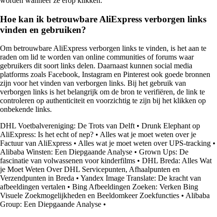
worden wanneer ze erop klikken.
Hoe kan ik betrouwbare AliExpress verborgen links
vinden en gebruiken?
Om betrouwbare AliExpress verborgen links te vinden, is het aan te
raden om lid te worden van online communities of forums waar
gebruikers dit soort links delen. Daarnaast kunnen social media
platforms zoals Facebook, Instagram en Pinterest ook goede bronnen
zijn voor het vinden van verborgen links. Bij het gebruik van
verborgen links is het belangrijk om de bron te verifiëren, de link te
controleren op authenticiteit en voorzichtig te zijn bij het klikken op
onbekende links.
DHL Voetbalvereniging: De Trots van Delft
•
Drunk Elephant op
AliExpress: Is het echt of nep?
•
Alles wat je moet weten over je
Factuur van AliExpress
•
Alles wat je moet weten over UPS-tracking
•
Alibaba Winsten: Een Diepgaande Analyse
•
Grown Ups: De
fascinatie van volwassenen voor kinderfilms
•
DHL Breda: Alles Wat
je Moet Weten Over DHL Servicepunten, Afhaalpunten en
Verzendpunten in Breda
•
Yandex Image Translate: De kracht van
afbeeldingen vertalen
•
Bing Afbeeldingen Zoeken: Verken Bing
Visuele Zoekmogelijkheden en Beeldomkeer Zoekfuncties
•
Alibaba
Group: Een Diepgaande Analyse
•