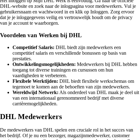
Het inloggen op Mijn DHL Werk is eenvoudig. Ga naar de officiële
DHL-website en zoek naar de inlogpagina voor medewerkers. Vul je
gebruikersnaam en wachtwoord in en klik op Inloggen. Zorg ervoor
dat je je inloggegevens veilig en vertrouwelijk houdt om de privacy
van je account te waarborgen.
Voordelen van Werken bij DHL
Competitief Salaris:
DHL biedt zijn medewerkers een
competitief salaris en verschillende bonussen op basis van
prestaties.
Ontwikkelingsmogelijkheden:
Medewerkers bij DHL hebben
toegang tot diverse trainingen en cursussen om hun
vaardigheden te verbeteren.
Flexibele Werktijden:
DHL biedt flexibele werkschemas om
tegemoet te komen aan de behoeften van zijn medewerkers.
Wereldwijd Netwerk:
Als onderdeel van DHL maak je deel uit
van een internationaal gerenommeerd bedrijf met diverse
carrièremogelijkheden.
DHL Medewerkers
De medewerkers van DHL spelen een cruciale rol in het succes van
het bedrijf. Of je nu een bezorger, magazijnmedewerker, customer