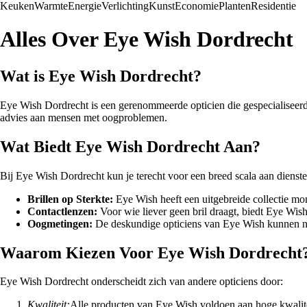
Keuken
Warmte
Energie
Verlichting
Kunst
Economie
Planten
Residentie
Alles Over Eye Wish Dordrecht
Wat is Eye Wish Dordrecht?
Eye Wish Dordrecht is een gerenommeerde opticien die gespecialiseerd 
advies aan mensen met oogproblemen.
Wat Biedt Eye Wish Dordrecht Aan?
Bij Eye Wish Dordrecht kun je terecht voor een breed scala aan dienst
Brillen op Sterkte:
Eye Wish heeft een uitgebreide collectie mo
Contactlenzen:
Voor wie liever geen bril draagt, biedt Eye Wis
Oogmetingen:
De deskundige opticiens van Eye Wish kunnen nau
Waarom Kiezen Voor Eye Wish Dordrecht
Eye Wish Dordrecht onderscheidt zich van andere opticiens door:
Kwaliteit:
Alle producten van Eye Wish voldoen aan hoge kwalit