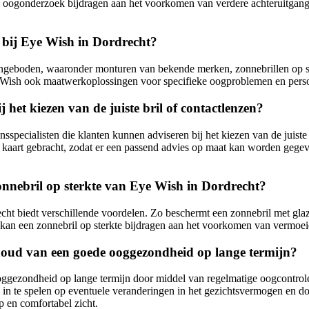
een oogonderzoek bijdragen aan het voorkomen van verdere achteruitga
 bij Eye Wish in Dordrecht?
ngeboden, waaronder monturen van bekende merken, zonnebrillen op sterk
e Wish ook maatwerkoplossingen voor specifieke oogproblemen en pers
het kiezen van de juiste bril of contactlenzen?
sspecialisten die klanten kunnen adviseren bij het kiezen van de juist
 kaart gebracht, zodat er een passend advies op maat kan worden gegev
onnebril op sterkte van Eye Wish in Dordrecht?
ht biedt verschillende voordelen. Zo beschermt een zonnebril met glaze
t kan een zonnebril op sterkte bijdragen aan het voorkomen van vermoeid
houd van een goede ooggezondheid op lange termijn?
gezondheid op lange termijn door middel van regelmatige oogcontroles,
 in te spelen op eventuele veranderingen in het gezichtsvermogen en d
 en comfortabel zicht.