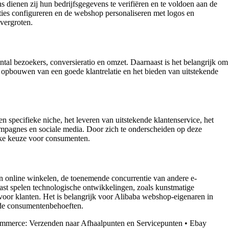
dienen zij hun bedrijfsgegevens te verifiëren en te voldoen aan de
ties configureren en de webshop personaliseren met logos en
vergroten.
ntal bezoekers, conversieratio en omzet. Daarnaast is het belangrijk om
t opbouwen van een goede klantrelatie en het bieden van uitstekende
specifieke niche, het leveren van uitstekende klantenservice, het
ampagnes en sociale media. Door zich te onderscheiden op deze
jke keuze voor consumenten.
an online winkelen, de toenemende concurrentie van andere e-
t spelen technologische ontwikkelingen, zoals kunstmatige
n voor klanten. Het is belangrijk voor Alibaba webshop-eigenaren in
nde consumentenbehoeften.
merce: Verzenden naar Afhaalpunten en Servicepunten
•
Ebay