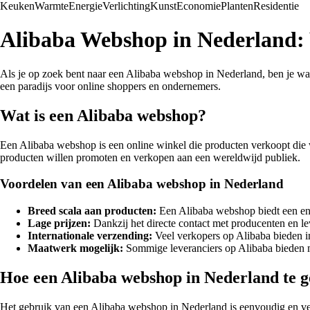
Keuken
Warmte
Energie
Verlichting
Kunst
Economie
Planten
Residentie
Alibaba Webshop in Nederland: 
Als je op zoek bent naar een Alibaba webshop in Nederland, ben je wa
een paradijs voor online shoppers en ondernemers.
Wat is een Alibaba webshop?
Een Alibaba webshop is een online winkel die producten verkoopt die
producten willen promoten en verkopen aan een wereldwijd publiek.
Voordelen van een Alibaba webshop in Nederland
Breed scala aan producten:
Een Alibaba webshop biedt een enor
Lage prijzen:
Dankzij het directe contact met producenten en l
Internationale verzending:
Veel verkopers op Alibaba bieden in
Maatwerk mogelijk:
Sommige leveranciers op Alibaba bieden m
Hoe een Alibaba webshop in Nederland te 
Het gebruik van een Alibaba webshop in Nederland is eenvoudig en vere