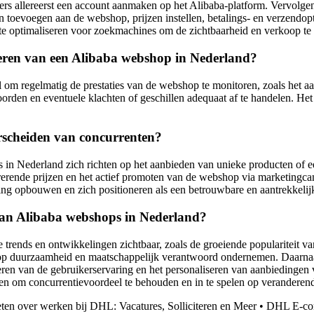
 allereerst een account aanmaken op het Alibaba-platform. Vervolgens 
 toevoegen aan de webshop, prijzen instellen, betalings- en verzendop
 te optimaliseren voor zoekmachines om de zichtbaarheid en verkoop te 
heren van een Alibaba webshop in Nederland?
 om regelmatig de prestaties van de webshop te monitoren, zoals het aa
oorden en eventuele klachten of geschillen adequaat af te handelen. He
rscheiden van concurrenten?
 Nederland zich richten op het aanbieden van unieke producten of een 
rerende prijzen en het actief promoten van de webshop via marketingc
ng opbouwen en zich positioneren als een betrouwbare en aantrekkeli
 van Alibaba webshops in Nederland?
 trends en ontwikkelingen zichtbaar, zoals de groeiende populariteit v
p duurzaamheid en maatschappelijk verantwoord ondernemen. Daarnaas
aliseren van de gebruikerservaring en het personaliseren van aanbiedinge
gen om concurrentievoordeel te behouden en in te spelen op verandere
ten over werken bij DHL: Vacatures, Solliciteren en Meer
•
DHL E-com