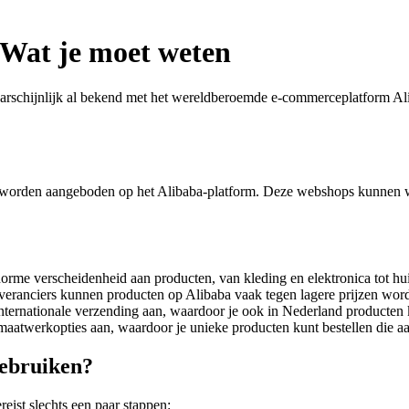
Wat je moet weten
arschijnlijk al bekend met het wereldberoemde e-commerceplatform Ali
 worden aangeboden op het Alibaba-platform. Deze webshops kunnen wo
me verscheidenheid aan producten, van kleding en elektronica tot hui
everanciers kunnen producten op Alibaba vaak tegen lagere prijzen word
ternationale verzending aan, waardoor je ook in Nederland producten k
aatwerkopties aan, waardoor je unieke producten kunt bestellen die a
gebruiken?
ist slechts een paar stappen: