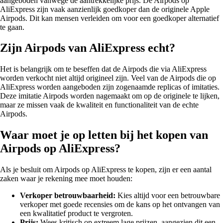
aangeboden vanwege de aantrekkelijke prijs. De Airpods op
AliExpress zijn vaak aanzienlijk goedkoper dan de originele Apple
Airpods. Dit kan mensen verleiden om voor een goedkoper alternatief
te gaan.
Zijn Airpods van AliExpress echt?
Het is belangrijk om te beseffen dat de Airpods die via AliExpress
worden verkocht niet altijd origineel zijn. Veel van de Airpods die op
AliExpress worden aangeboden zijn zogenaamde replicas of imitaties.
Deze imitatie Airpods worden nagemaakt om op de originele te lijken,
maar ze missen vaak de kwaliteit en functionaliteit van de echte
Airpods.
Waar moet je op letten bij het kopen van
Airpods op AliExpress?
Als je besluit om Airpods op AliExpress te kopen, zijn er een aantal
zaken waar je rekening mee moet houden:
Verkoper betrouwbaarheid:
Kies altijd voor een betrouwbare
verkoper met goede recensies om de kans op het ontvangen van
een kwalitatief product te vergroten.
Prijs:
Wees kritisch op extreem lage prijzen, aangezien dit een